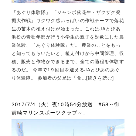
『あぐり体験隊』 「ジャンボ落花生・ザクザク発
掘大作戦」ワクワク感いっぱいの作戦テーマで落花
生の苗木の植え付けが始まった。これはJAとぴあ
浜松の青壮年部が行う小学生の親子を対象にした農
業体験、『あぐり体験隊』だ。 農業のことをもっ
と知ってもらいたいと、植え付けから中間管理、収
穫、販売と作物ができるまで、全ての過程を体験す
るのだ。 今年で1９回目を迎えるJAとぴあのあぐ
り体験隊。 参加者の父兄は「食...
[続きを読む]
2017/7/4（火）夜10時54分放送「#58～御
前崎マリンスポーツクラブ～」