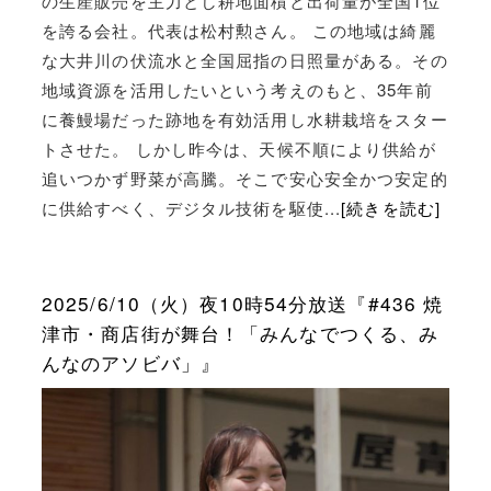
の生産販売を主力とし耕地面積と出荷量が全国1位
を誇る会社。代表は松村勲さん。 この地域は綺麗
な大井川の伏流水と全国屈指の日照量がある。その
地域資源を活用したいという考えのもと、35年前
に養鰻場だった跡地を有効活用し水耕栽培をスター
トさせた。 しかし昨今は、天候不順により供給が
追いつかず野菜が高騰。そこで安心安全かつ安定的
に供給すべく、デジタル技術を駆使...
[続きを読む]
2025/6/10（火）夜10時54分放送『#436 焼
津市・商店街が舞台！「みんなでつくる、み
んなのアソビバ」』