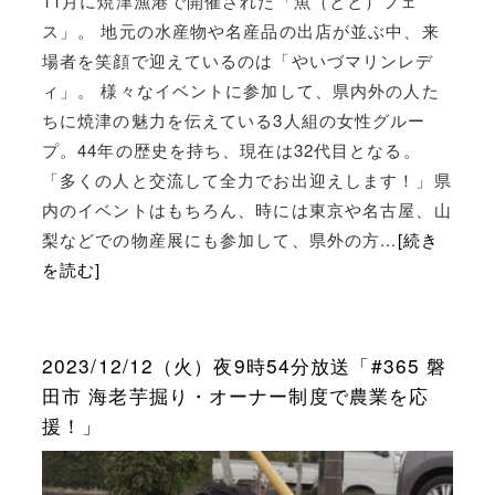
11月に焼津漁港で開催された「魚（とと）フェ
ス」。 地元の水産物や名産品の出店が並ぶ中、来
場者を笑顔で迎えているのは「やいづマリンレデ
ィ」。 様々なイベントに参加して、県内外の人た
ちに焼津の魅力を伝えている3人組の女性グルー
プ。44年の歴史を持ち、現在は32代目となる。
「多くの人と交流して全力でお出迎えします！」県
内のイベントはもちろん、時には東京や名古屋、山
梨などでの物産展にも参加して、県外の方...
[続き
を読む]
2023/12/12（火）夜9時54分放送「#365 磐
田市 海老芋掘り・オーナー制度で農業を応
援！」