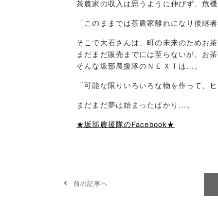
茶農家の収入は思うように伸びず、危機
「このままでは茶農家離れになり後継者
そこで大石さんは、町の未来のためお茶
まだまだ販売までには至らないが、お茶
そんな坂部農援隊のＮＥＸＴは…。
「可能な限りいろいろな物を作って、ヒ
まだまだ夢は始まったばかり…。
★坂部農援隊のFacebook★
前の記事へ