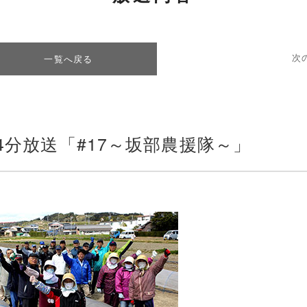
次
一覧へ戻る
時54分放送「#17～坂部農援隊～」