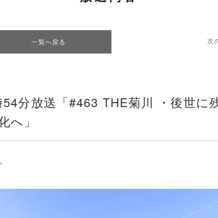
次
一覧へ戻る
0時54分放送「#463 THE菊川 ・後世に
ド化へ」
。