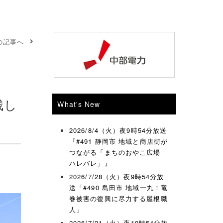
の記事へ
残し
What's New
2026/8/4（火）夜9時54分放送
『#491 静岡市 地域と商店街が
つながる「まちのおやこ広場
ハレバレ」』
2026/7/28（火）夜9時54分放
送「#490 島田市 地域一丸！竜
巻被害の復興に尽力する屋根職
人」
2026/7/21（火）夜10時54分放