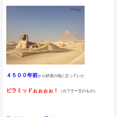
４５００年前
から砂漠の地に立っていた
ピラミッドぉぉぉぉ！
（カフラー王のもの）