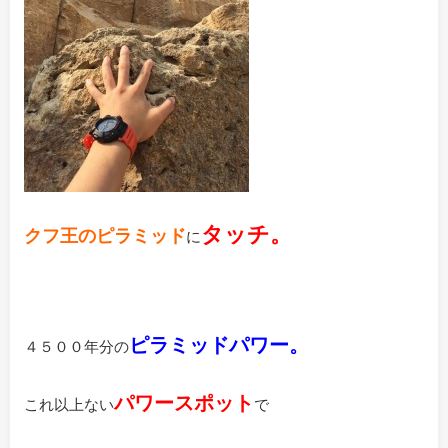
タッチ。
クフ王のピラミッド
に
ピラミッドパワー。
４５００年分の
パワースポット
これ以上ない
で