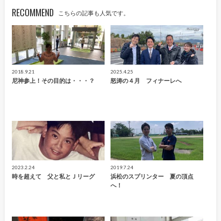
RECOMMEND
こちらの記事も人気です。
2018.9.21
2025.4.25
尼神参上！その目的は・・・？
怒涛の４月 フィナーレへ
2023.2.24
2019.7.24
時を超えて 父と私とＪリーグ
浜松のスプリンター 夏の頂点
へ！