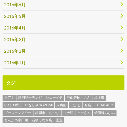
2016年6月
2016年5月
2016年4月
2016年3月
2016年2月
2016年1月
タグ
局アナ
静岡第一テレビ
シューイチ
中山秀征 さん
焼津市
いなりずし
いなりやNOZOMI
末廣鮨
はがし
名店
TUNALABO
ゴールデンアワー
静岡市
おつな
ツナ瓶
ヒデさん
焼津港みなみ
とんかつ宇田川
石橋うなぎ店
国宝