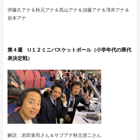
伊藤久アナ＆秋元アナ＆髙山アナ＆須藤アナ＆澤井アナ＆
岩本アナ
第４週 U１２ミニバスケットボール（小学年代の県代
表決定戦）
解説：岩田覚司さん＆サブアナ秋元啓二さん