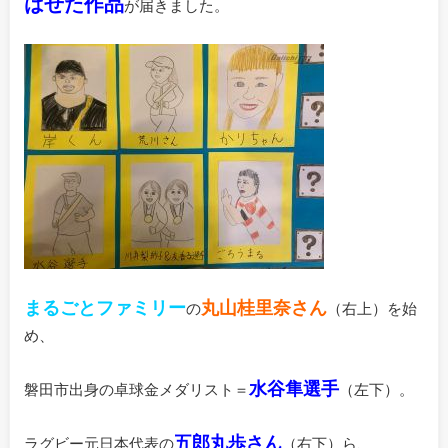
はせた作品
が届きました。
まるごと
ファミリー
丸山桂里奈さん
の
（右上）を始
め、
水谷隼選手
磐田市出身の卓球金メダリスト＝
（左下）。
五郎丸歩さん
ラグビー元日本代表の
（右下）ら、