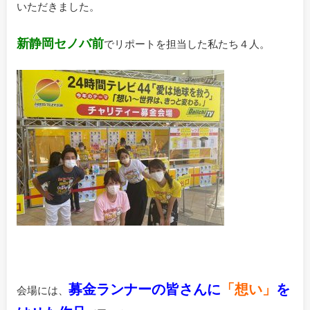
いただきました。
新静岡セノバ前
でリポートを担当した私たち４人。
募金ランナーの皆さんに
「
想い」
を
会場には、