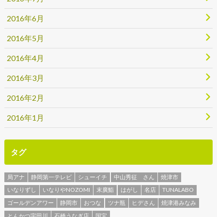
2016年6月
2016年5月
2016年4月
2016年3月
2016年2月
2016年1月
タグ
局アナ
静岡第一テレビ
シューイチ
中山秀征 さん
焼津市
いなりずし
いなりやNOZOMI
末廣鮨
はがし
名店
TUNALABO
ゴールデンアワー
静岡市
おつな
ツナ瓶
ヒデさん
焼津港みなみ
とんかつ宇田川
石橋うなぎ店
国宝