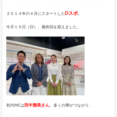
Dスポ
２０１４年の４月にスタートした
。
今月１９日（日）、最終回を迎えました。
田中雅美さん
。
初代MCは
多くの襷がつながり、