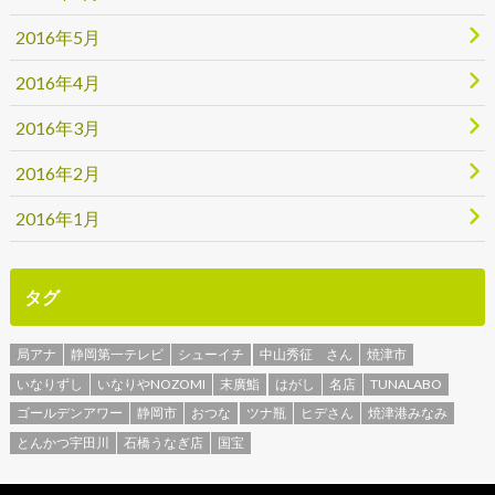
2016年5月
2016年4月
2016年3月
2016年2月
2016年1月
タグ
局アナ
静岡第一テレビ
シューイチ
中山秀征 さん
焼津市
いなりずし
いなりやNOZOMI
末廣鮨
はがし
名店
TUNALABO
ゴールデンアワー
静岡市
おつな
ツナ瓶
ヒデさん
焼津港みなみ
とんかつ宇田川
石橋うなぎ店
国宝