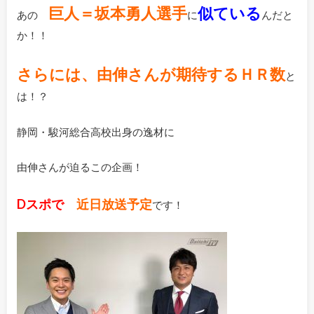
巨人＝坂本勇人選手
似ている
あの
に
んだと
か！！
さらには、由伸さんが期待するＨＲ数
と
は！？
静岡・駿河総合高校出身の逸材に
由伸さんが迫るこの企画！
Dスポで
近日放送予定
です！