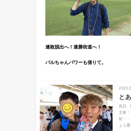
連敗脱出へ！連勝街道へ！
パルちゃんパワーも借りて。
2023.0
と
先日、
主将「
前・・
ょう選