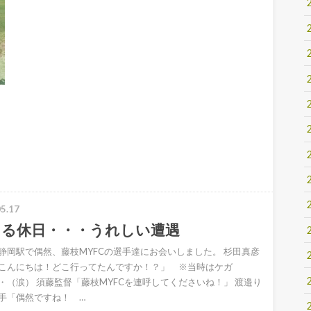
5.17
ある休日・・・うれしい遭遇
静岡駅で偶然、藤枝MYFCの選手達にお会いしました。 杉田真彦
こんにちは！どこ行ってたんですか！？」 ※当時はケガ
・（涙） 須藤監督「藤枝MYFCを連呼してくださいね！」 渡邉り
手「偶然ですね！ …