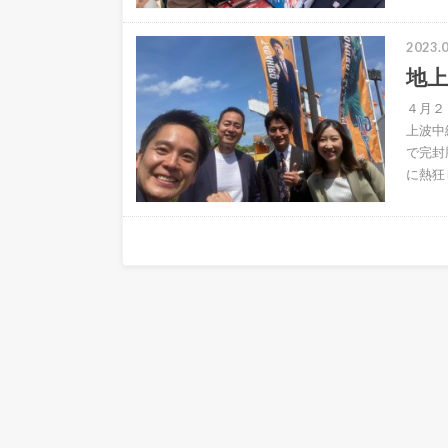
2023.0
地
４月２
上波中
で完封
に熱狂