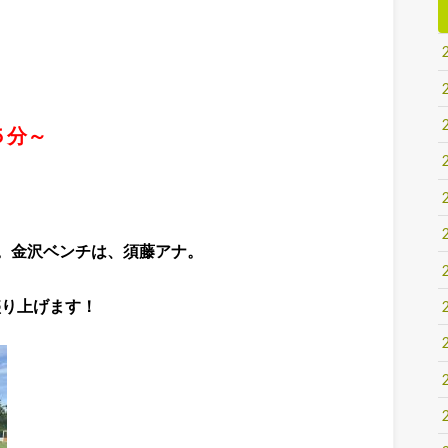
５分～
。
金沢ベンチは、須藤アナ。
盛り上げます！