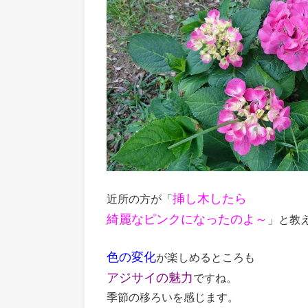
挿し木したら
近所の方が「
綺麗なピンクになったのよ～
」と教
色の変化
が楽しめるところも
アジサイの魅力
ですね。
季節の移ろいを感じます。