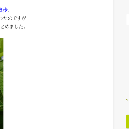
散歩
。
ったのですが
をとめました。
«