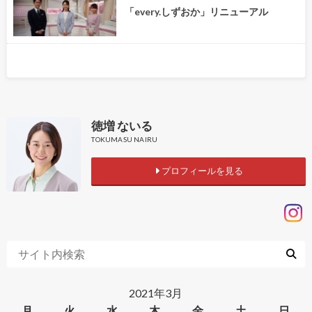
「every.しずおか」リニューアル
徳増 ないる
TOKUMASU NAIRU
プロフィールを見る
2021年3月
月
火
水
木
金
土
日