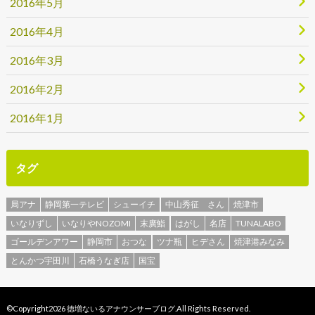
2016年5月
2016年4月
2016年3月
2016年2月
2016年1月
タグ
局アナ
静岡第一テレビ
シューイチ
中山秀征 さん
焼津市
いなりずし
いなりやNOZOMI
末廣鮨
はがし
名店
TUNALABO
ゴールデンアワー
静岡市
おつな
ツナ瓶
ヒデさん
焼津港みなみ
とんかつ宇田川
石橋うなぎ店
国宝
©Copyright2026
徳増ないるアナウンサーブログ
.All Rights Reserved.