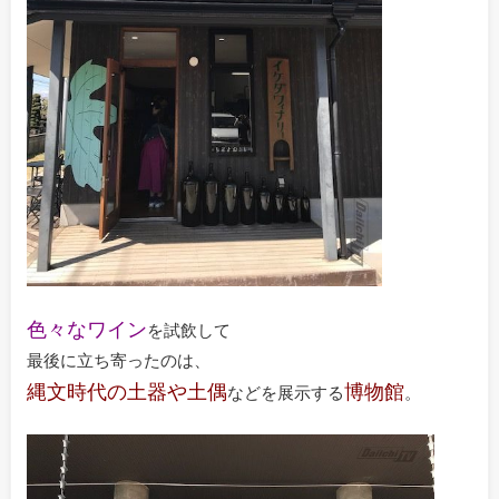
色々なワイン
を試飲して
最後に立ち寄ったのは、
縄文時代の土器や土偶
博物館
などを展示する
。