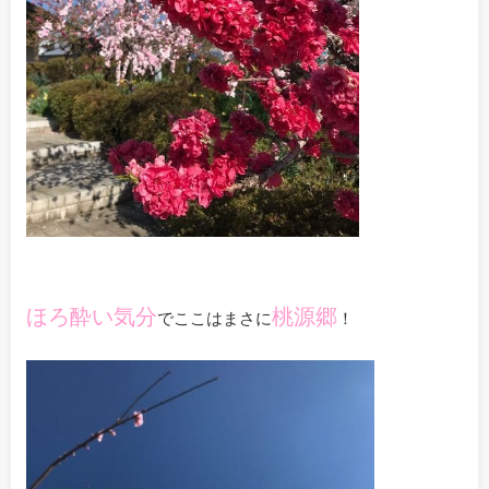
ほろ酔い気分
桃源郷
でここはまさに
！