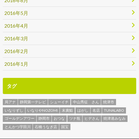
2016年6月
2016年5月
2016年4月
2016年3月
2016年2月
2016年1月
タグ
局アナ
静岡第一テレビ
シューイチ
中山秀征 さん
焼津市
いなりずし
いなりやNOZOMI
末廣鮨
はがし
名店
TUNALABO
ゴールデンアワー
静岡市
おつな
ツナ瓶
ヒデさん
焼津港みなみ
とんかつ宇田川
石橋うなぎ店
国宝