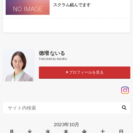
スクラム組んでます
徳増 ないる
TOKUMASU NAIRU
プロフィールを見る
2023年10月
月
火
水
木
金
土
日