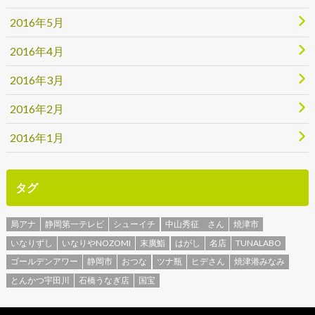
2016年5月
2016年4月
2016年3月
2016年2月
2016年1月
タグ
局アナ
静岡第一テレビ
シューイチ
中山秀征 さん
焼津市
いなりずし
いなりやNOZOMI
末廣鮨
はがし
名店
TUNALABO
ゴールデンアワー
静岡市
おつな
ツナ瓶
ヒデさん
焼津港みなみ
とんかつ宇田川
石橋うなぎ店
国宝