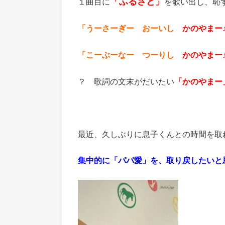
「ふるさと」
１曲目に
を歌い出し、恥
「うーさーぎー おーいし
かのやまー
「こーぶーなー つーりし
かのやまー
？ 歌詞の文末がだいたい
「かのやまー
最近、久しぶりに息子くんとの時間を取
集中的に「パパ愛」を、取り戻したいと