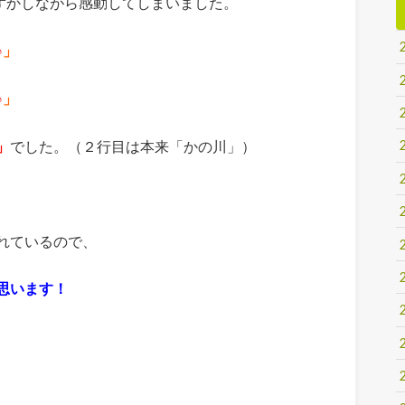
ずかしながら感動してしまいました。
♪
」
♪
」
」
でした。（２行目は本来「かの川」）
れているので、
思います！