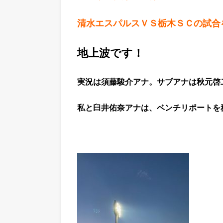
清水エスパルスＶＳ栃木ＳＣの試合
地上波です！
実況は須藤駿介アナ。
サブアナは秋元啓
私と臼井佑奈アナは、ベンチリポートを