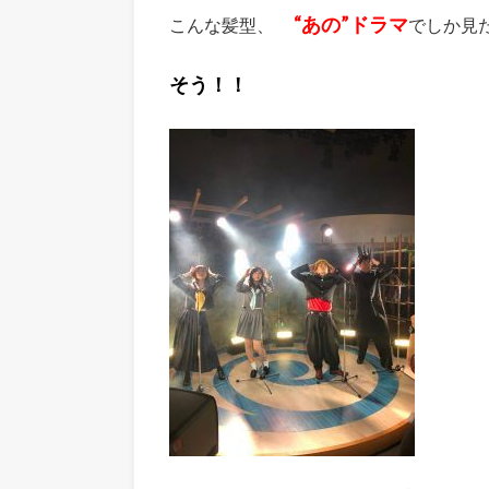
“あの”ドラマ
こんな髪型、
でしか見
そう！！