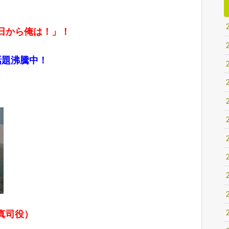
日から俺は！」！
話題沸騰中！
真司役）