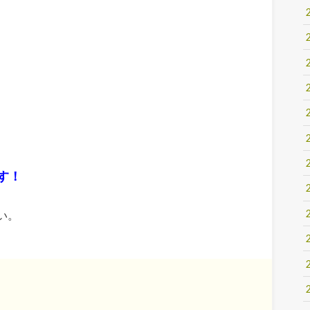
す！
い。