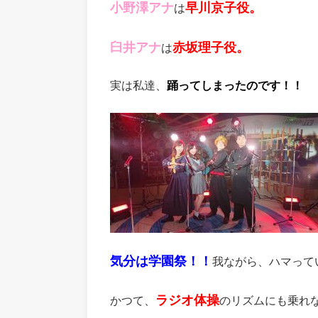
小野澤アナ
早川京子役。
は
臼井アナ
赤坂理子役。
は
実は私達、
踊ってしまったのです！！
気分は学園祭！！
我ながら、ハマってい
ラジオ体操
かつて、
のリズムにも乗れ