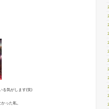
る気がします(笑)
なかった私。