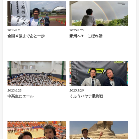
2016.8.2
2025.8.25
全国４強まであと一歩
豪州へ✈ こぼれ話
2023.6.23
2025.9.29
中高生にエール
くふうハヤテ最終戦