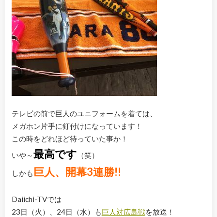
テレビの前で巨人のユニフォームを着ては、
メガホン片手に釘付けになっています！
この時をどれほど待っていた事か！
最高です
いや～
（笑）
巨人、開幕3連勝!!
しかも
Daiichi-TVでは
23日（火）、24日（水）も
巨人対広島戦
を放送！