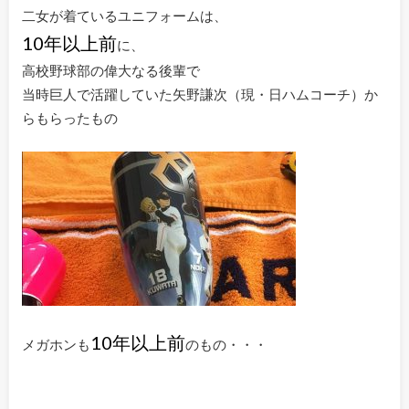
二女が着ているユニフォームは、
10年以上前
に、
高校野球部の偉大なる後輩で
当時巨人で活躍していた矢野謙次（現・日ハムコーチ）か
らもらったもの
10年以上前
メガホンも
のもの・・・