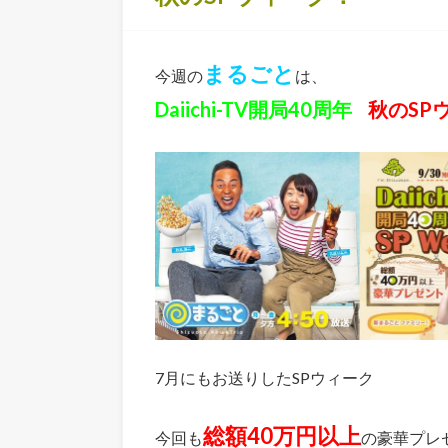
まるごと
今週の
は、
Daiichi-TV開局40周年
秋のSP
7月にもお送りしたSPウィーク
総額40万円以上
今回も
の豪華プレ