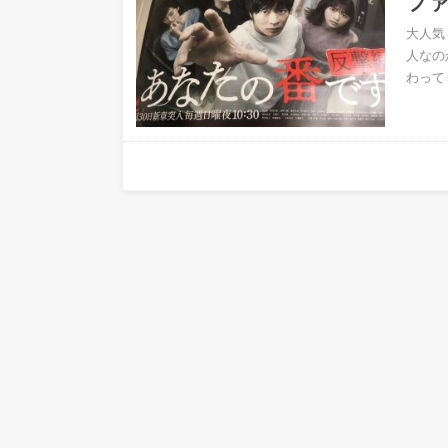
フ
大人気
人なの
わって