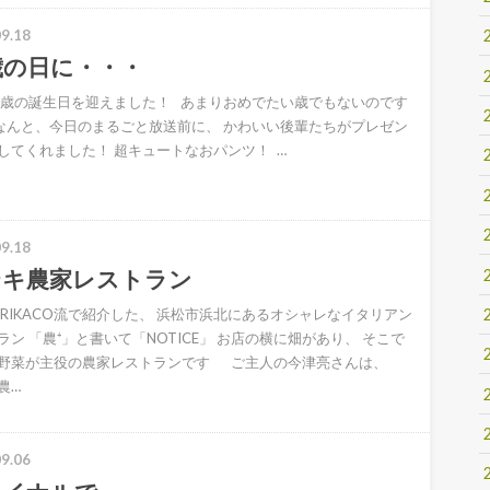
9.18
歳の日に・・・
4歳の誕生日を迎えました！ あまりおめでたい歳でもないのです
なんと、今日のまるごと放送前に、 かわいい後輩たちがプレゼン
してくれました！ 超キュートなおパンツ！ …
9.18
テキ農家レストラン
のRIKACO流で紹介した、 浜松市浜北にあるオシャレなイタリアン
ラン 「農⁺」と書いて「NOTICE」 お店の横に畑があり、 そこで
野菜が主役の農家レストランです ご主人の今津亮さんは、
農…
9.06