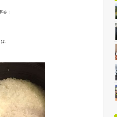
事券！
らは、