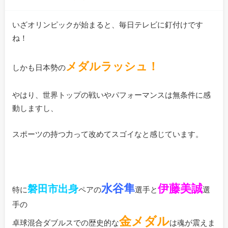
いざオリンピックが始まると、毎日テレビに釘付けです
ね！
メダルラッシュ！
しかも日本勢の
やはり、世界トップの戦いやパフォーマンスは無条件に感
動しますし、
スポーツの持つ力って改めてスゴイなと感じています。
水谷隼
伊藤美誠
磐田市出身
特に
ペアの
選手と
選
手の
金メダル
卓球混合ダブルスでの歴史的な
は魂が震えま