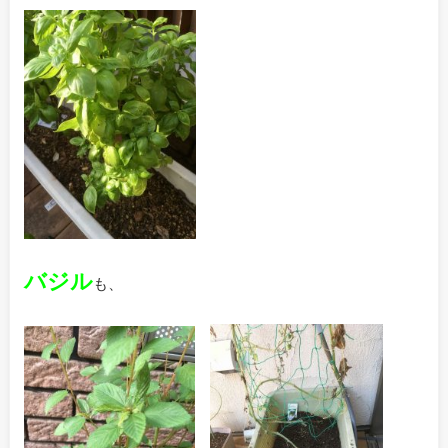
バジル
も、