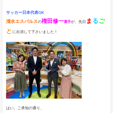
サッカー日本代表GK
ま
る
ご
権田修一
清水エスパルス
の
が、先日
選手
と
に出演して下さいました！
はい。ご承知の通り、