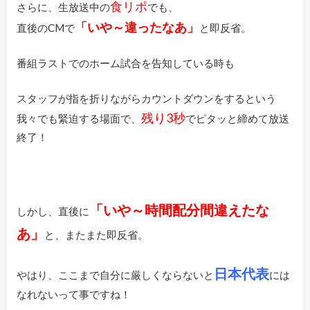
食リポ
さらに、生放送中の
でも、
「いや～違ったなあ」
直後のCMで
と即反省。
番組ラストでのホーム試合を告知している時も
スタッフが指を折りながらカウントダウンをするという
残り3秒
我々でも緊迫する場面で、
でピタッと締めて放送
終了！
「いや～時間配分間違えたな
しかし、直後に
あ」
と、またまた即反省。
日本代表
やはり、ここまで自分に厳しくならないと
には
なれないって事ですね！