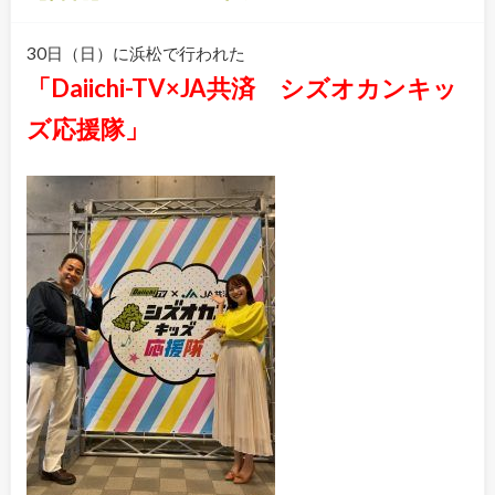
30日（日）に浜松で行われた
「Daiichi-TV×JA共済 シズオカンキッ
ズ応援隊」