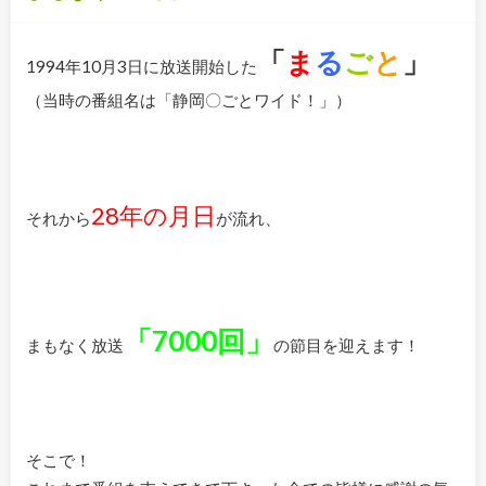
「
ま
る
ご
と
」
1994年10月3日に放送開始した
（当時の番組名は「静岡〇ごとワイド！」）
28年の月日
それから
が流れ、
「7000回」
まもなく放送
の節目を迎えます！
そこで！