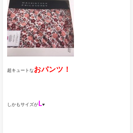
おパンツ！
超キュートな
L
しかもサイズが
♥