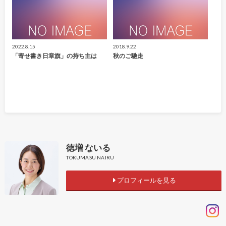
2022.8.15
2018.9.22
「寄せ書き日章旗」の持ち主は
秋のご馳走
徳増 ないる
TOKUMASU NAIRU
プロフィールを見る