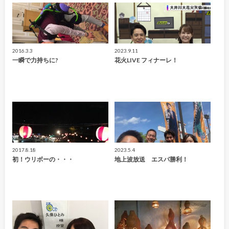
2016.3.3
2023.9.11
一瞬で力持ちに?
花火LIVE フィナーレ！
2017.8.18
2023.5.4
初！ウリボーの・・・
地上波放送 エスパ勝利！