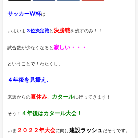
サッカーW杯
は
決勝戦
いよいよ
３位決定戦
と
を残すのみ！！
寂しい・・・
試合数が少なくなると
ということで！わたくし、
４年後を見据え、
夏休み
カタール
来週からの
、
に行ってきます！
４年後はカタール大会！
そう！
２０２２年大会
建設ラッシュ
いま
に向け
だそうです。