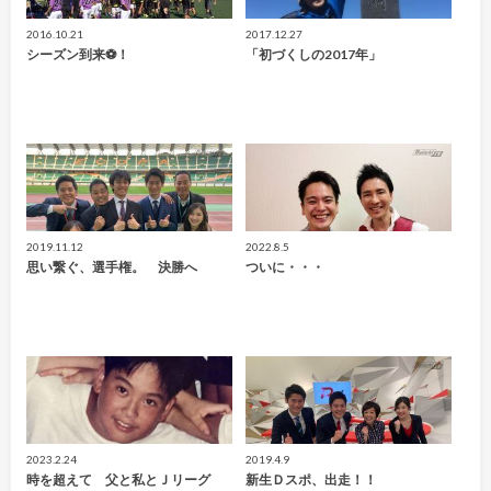
2016.10.21
2017.12.27
シーズン到来⚽！
「初づくしの2017年」
2019.11.12
2022.8.5
思い繋ぐ、選手権。 決勝へ
ついに・・・
2023.2.24
2019.4.9
時を超えて 父と私とＪリーグ
新生Ｄスポ、出走！！