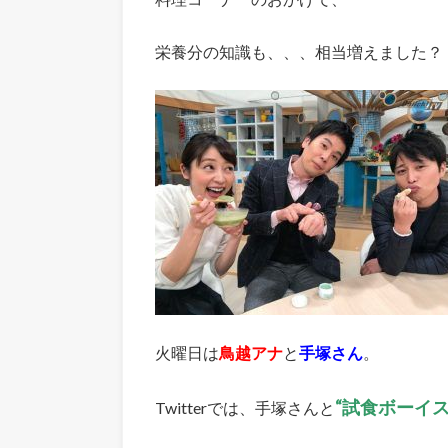
栄養分の知識も、、、相当増えました？
火曜日は
鳥越アナ
と
手塚さん
。
“試食ボーイス
Twitterでは、手塚さんと