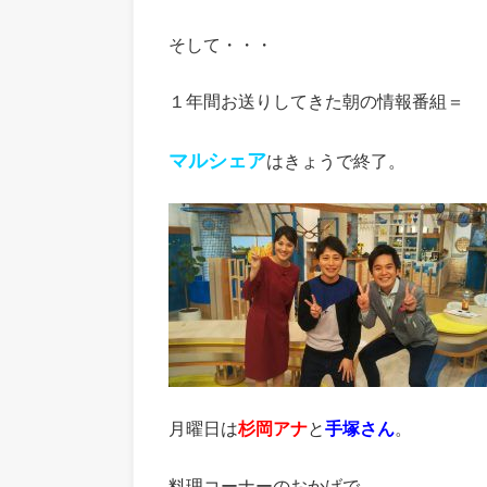
そして・・・
１年間お送りしてきた朝の情報番組＝
マルシェア
はきょうで終了。
月曜日は
杉岡アナ
と
手塚さん
。
料理コーナーのおかげで、