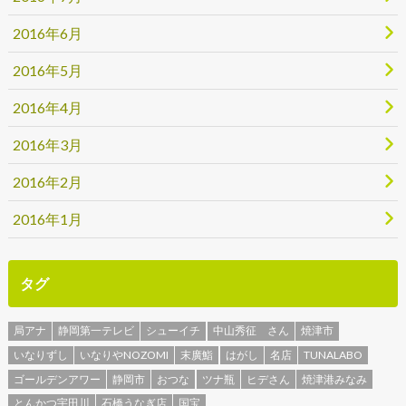
2016年6月
2016年5月
2016年4月
2016年3月
2016年2月
2016年1月
タグ
局アナ
静岡第一テレビ
シューイチ
中山秀征 さん
焼津市
いなりずし
いなりやNOZOMI
末廣鮨
はがし
名店
TUNALABO
ゴールデンアワー
静岡市
おつな
ツナ瓶
ヒデさん
焼津港みなみ
とんかつ宇田川
石橋うなぎ店
国宝