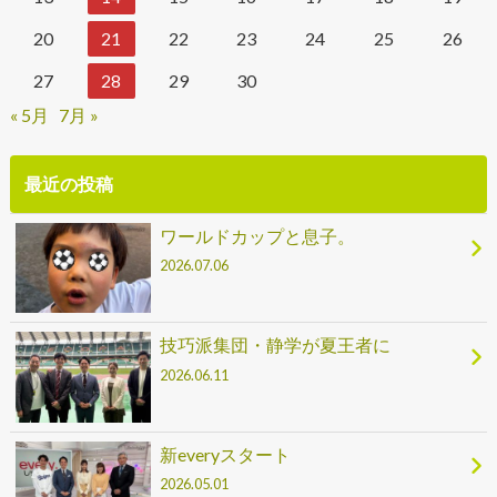
20
21
22
23
24
25
26
27
28
29
30
« 5月
7月 »
最近の投稿
ワールドカップと息子。
2026.07.06
技巧派集団・静学が夏王者に
2026.06.11
新everyスタート
2026.05.01