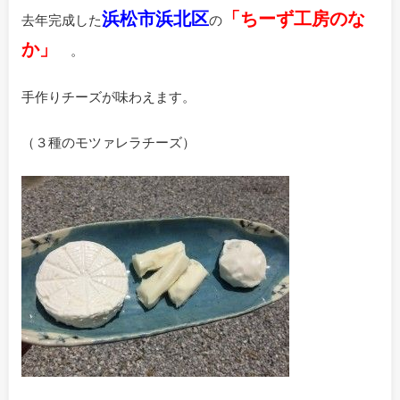
浜松市浜北区
「ちーず工房のな
去年完成した
の
か」
。
手作りチーズが味わえます。
（３種のモツァレラチーズ）