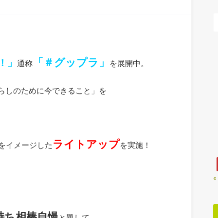
「＃グップラ」
ク！」
通称
を展開中。
らしのために今できること」を
ライトアップ
ルをイメージした
を実施！
«
持ち相棒自慢
と題して、