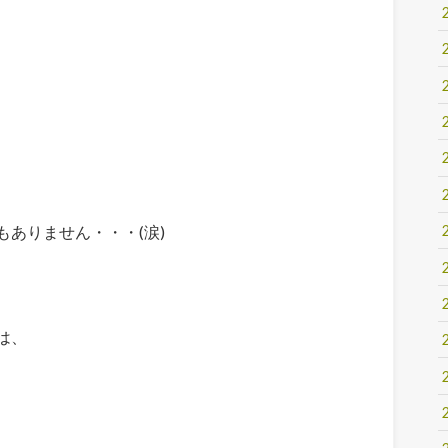
ありません・・・(涙)
は、