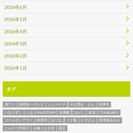
2016年6月
2016年5月
2016年4月
2016年3月
2016年2月
2016年1月
タグ
局アナ
静岡第一テレビ
シューイチ
中山秀征 さん
焼津市
いなりずし
いなりやNOZOMI
末廣鮨
はがし
名店
TUNALABO
ゴールデンアワー
静岡市
おつな
ツナ瓶
ヒデさん
焼津港みなみ
とんかつ宇田川
石橋うなぎ店
国宝