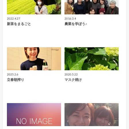
2022.4.27
2016.3.4
新茶をまるごと
農業を学ぼう♪
2025.2.6
2020.5.22
立春朝搾り
マスク焼け