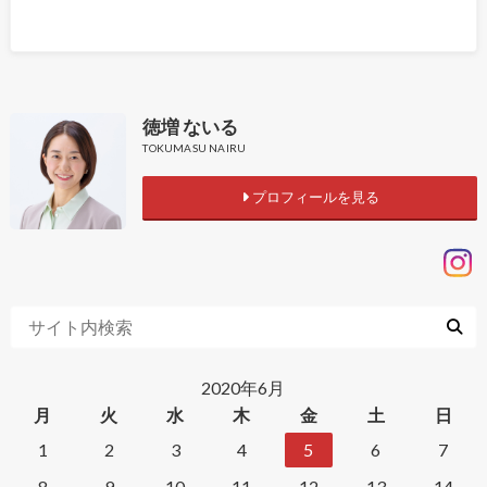
徳増 ないる
TOKUMASU NAIRU
プロフィールを見る
2020年6月
月
火
水
木
金
土
日
1
2
3
4
5
6
7
8
9
10
11
12
13
14