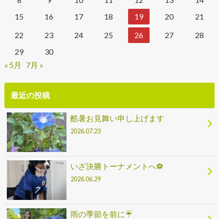
15
16
17
18
19
20
21
22
23
24
25
26
27
28
29
30
« 5月
7月 »
最近の投稿
酷暑お見舞い申し上げます
2026.07.23
いざ決勝トーナメントへ⚽
2026.06.29
雨の季節を前に☔