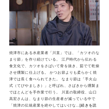
焼津市にある水産業者「川直」では、「カツオのな
まり節」を作り続けている。 江戸時代から伝わる
食文化で、カツオをさばいて骨を抜き、茹でて乾燥
させ燻製に仕上げる。 かつお節よりも柔らかく焼
津では長く食べられてきた。 なまり節は「手火山
式（てびやましき）」と呼ばれ、さばきから燻製ま
でほとんどを手作業で行う。 川直の取締役、山口
高宏さんは、なまり節の生産者が減っている中で
「焼津の伝統産業を絶やしてはいけな...
[続きを読