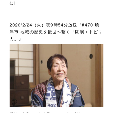
む]
2026/2/24（火）夜9時54分放送『#470 焼
津市 地域の歴史を後世へ繋ぐ「朗演エトピリ
カ」』