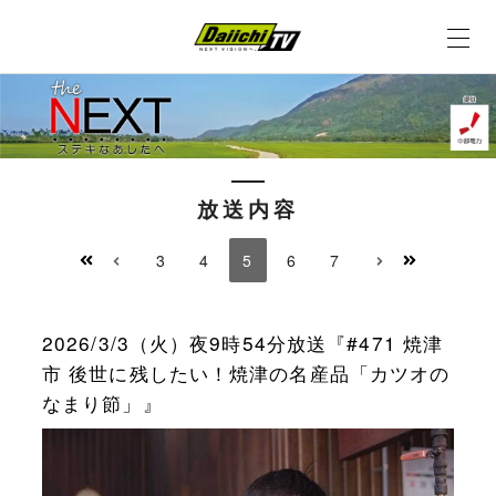
放送内容
3
4
5
6
7
2026/3/3（火）夜9時54分放送『#471 焼津
市 後世に残したい！焼津の名産品「カツオの
なまり節」』