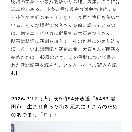
明治の文豪・小泉八雲ゆかりの地、焼津。ここには
記念館がある。 小泉八雲は現在放送中の連続テレ
ビ小説で夫婦のモデルとなり、今再び注目を集めて
いる。そんな場所でお客さんを前に語っているの
は、朗演エトピリカに所属する大石みつえさん。
朗演は朗読に演劇を加えて、その作品にのめり込み
演じる、いわば朗読と演劇の間。大石さんが朗演を
始めたのは、48歳のとき。その活動について書か
れた新聞記事を読んだことをきっかけ...
[続きを読
む]
2026/2/17（火）夜9時54分放送『#469 磐
田市 生まれ育った街を元気に！まちのため
のあつまり「ロ」』