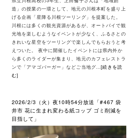
県立川根高校の3年生、上田倫子さんは「地域創
造」の授業の一環として、地元の川根本町を盛り上
げる企画「星降る川根ツーリング」を提案した。
川根には多くの観光資源があるが、オートバイで観
光地を楽しむようなイベントが少なく、ふるさとの
きれいな星空をツーリングで楽しんでもらおうと考
えついた。 夜中に開催したイベントには県内外か
ら多くのライダーが集まり、地元のカフェレストラ
ンで「アマゴバーガー」などご当地グ...
[続きを読
む]
2026/2/3（火）夜10時54分放送「#467 袋
井市 花に生まれ変わる紙コップ ゴミ削減を
目指して」