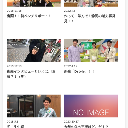
2018.11.15
2022.4.5
奮闘！！初ベンチリポート！
作って！学んで！静岡の魅力再発
見！！
2018.12.10
2022.4.19
街頭インタビューといえば、須
新生「Dstyle」！！
藤？？（笑）
2018.5.1
2023.10.17
初！生中継
今年の冬の王者はどこだ！？