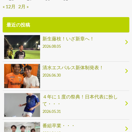
« 12月
2月 »
最近の投稿
新生藤枝！いざ新章へ！
2026.08.05
清水エスパルス新体制発表！
2026.06.30
４年に１度の祭典！日本代表に扮し
て・・・
2026.05.31
番組卒業・・・