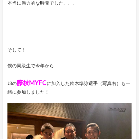
本当に魅力的な時間でした、、。
そして！
僕の同級生で今年から
藤枝MYFC
J3の
に加入した鈴木準弥選手（写真右）も一
緒に参加しました！