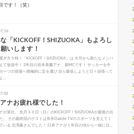
目です！（笑）
7.16
な「KICKOFF！SHIZUOKA」もよろし
お願いします！
曜夕方５時！「KICKOFF！SHIZUOKA」は 今月から新たなメンバ
えて放送中！ 2年目の岩本美蘭アナ、新MCです！ サッカーを中
ポーツの現場へ積極的に足を運び 自ら吸収しようと日々頑張って
よ…
7.02
井アナお疲れ様でした！
ナが退社。 先月３０日（日）のKICKOFF！SHIZUOKAが最後の出
た。 その最終回のゲストは長年Daiichi-TVのスポーツを支えてく
ている 北澤豪さんでした！ 臼井アナが１年目の頃から一緒に仕…