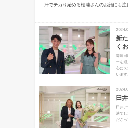
汗でテカり始める松浦さんのお顔にも注
2024.0
新た
く
毎週日
ーを迎
心にス
います
2024.0
臼
臼井ア
演でし
ださっ