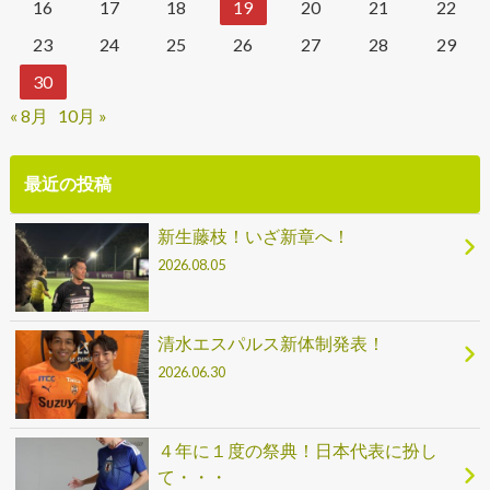
16
17
18
19
20
21
22
23
24
25
26
27
28
29
30
« 8月
10月 »
最近の投稿
新生藤枝！いざ新章へ！
2026.08.05
清水エスパルス新体制発表！
2026.06.30
４年に１度の祭典！日本代表に扮し
て・・・