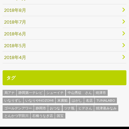
2018年8月
2018年7月
2018年6月
2018年5月
2018年4月
タグ
局アナ
静岡第一テレビ
シューイチ
中山秀征 さん
焼津市
いなりずし
いなりやNOZOMI
末廣鮨
はがし
名店
TUNALABO
ゴールデンアワー
静岡市
おつな
ツナ瓶
ヒデさん
焼津港みなみ
とんかつ宇田川
石橋うなぎ店
国宝