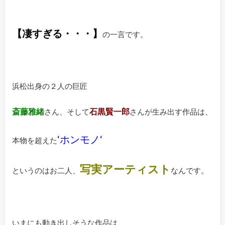
【凄すぎる・・・】
の一言です。
浜松出身の２人の巨匠
斎藤雅緒
石黒賢一郎
さん、そして
さんが生み出す作品は、
‘ホンモノ‘
本物を超えた
写実アーティスト
というのはお二人、
なんです。
いまにも動き出しそうな作品は