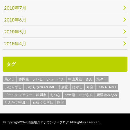
2018年7月
2018年6月
2018年5月
2018年4月
タグ
局アナ
静岡第一テレビ
シューイチ
中山秀征 さん
焼津市
いなりずし
いなりやNOZOMI
末廣鮨
はがし
名店
TUNALABO
ゴールデンアワー
静岡市
おつな
ツナ瓶
ヒデさん
焼津港みなみ
とんかつ宇田川
石橋うなぎ店
国宝
©Copyright2026
須藤駿介アナウンサーブログ
.All Rights Reserved.