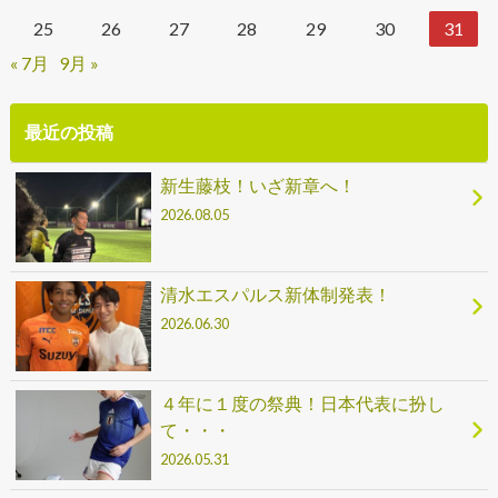
25
26
27
28
29
30
31
« 7月
9月 »
最近の投稿
新生藤枝！いざ新章へ！
2026.08.05
清水エスパルス新体制発表！
2026.06.30
４年に１度の祭典！日本代表に扮し
て・・・
2026.05.31