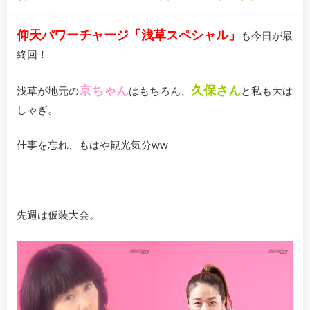
仰天パワーチャージ「浅草スペシャル」
も今日が最
終回！
京ちゃん
久保さん
浅草が地元の
はもちろん、
と私も大は
しゃぎ。
仕事を忘れ、もはや観光気分ww
先週は仮装大会。