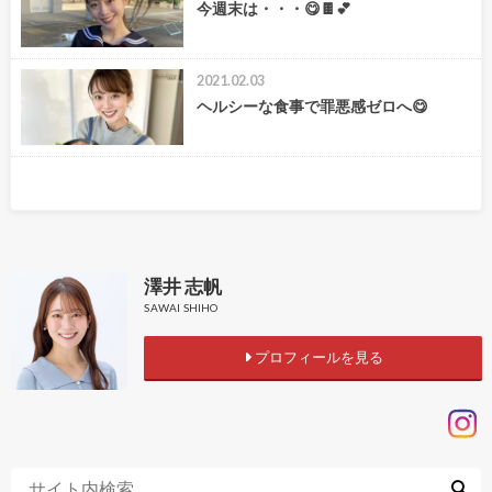
今週末は・・・😋🍫💕
2021.02.03
ヘルシーな食事で罪悪感ゼロへ😋
澤井 志帆
SAWAI SHIHO
プロフィールを見る