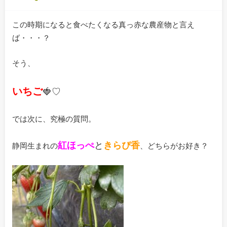
この時期になると食べたくなる真っ赤な農産物と言え
ば・・・？
そう、
いちご
🍓♡
では次に、究極の質問。
紅ほっぺ
と
きらぴ香
静岡生まれの
、どちらがお好き？