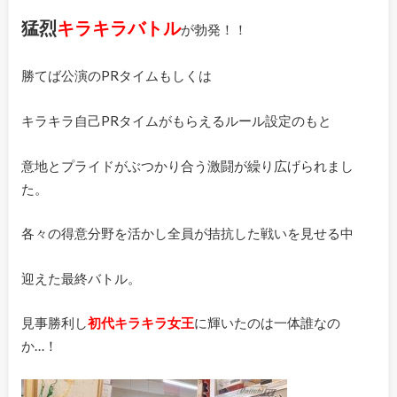
猛烈
キラキラバトル
が勃発！！
勝てば公演のPRタイムもしくは
キラキラ自己PRタイムがもらえるルール設定のもと
意地とプライドがぶつかり合う激闘が繰り広げられまし
た。
各々の得意分野を活かし全員が拮抗した戦いを見せる中
迎えた最終バトル。
見事勝利し
初代キラキラ女王
に輝いたのは一体誰なの
か…！