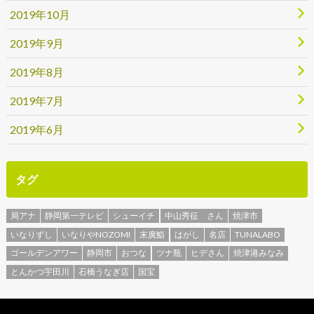
2019年10月
2019年9月
2019年8月
2019年7月
2019年6月
タグ
局アナ
静岡第一テレビ
シューイチ
中山秀征 さん
焼津市
いなりずし
いなりやNOZOMI
末廣鮨
はがし
名店
TUNALABO
ゴールデンアワー
静岡市
おつな
ツナ瓶
ヒデさん
焼津港みなみ
とんかつ宇田川
石橋うなぎ店
国宝