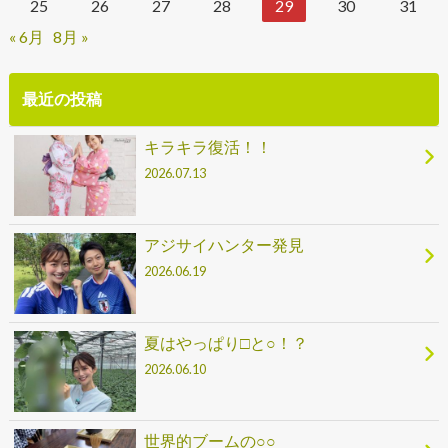
25
26
27
28
29
30
31
« 6月
8月 »
最近の投稿
キラキラ復活！！
2026.07.13
アジサイハンター発見
2026.06.19
夏はやっぱり□と○！？
2026.06.10
世界的ブームの○○