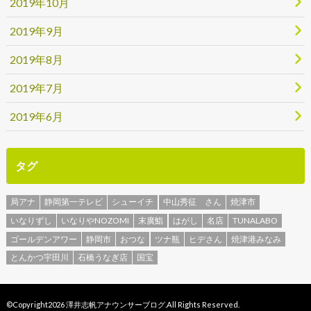
2019年10月
2019年9月
2019年8月
2019年7月
2019年6月
タグ
局アナ
静岡第一テレビ
シューイチ
中山秀征 さん
焼津市
いなりずし
いなりやNOZOMI
末廣鮨
はがし
名店
TUNALABO
ゴールデンアワー
静岡市
おつな
ツナ瓶
ヒデさん
焼津港みなみ
とんかつ宇田川
石橋うなぎ店
国宝
©Copyright2026
澤井志帆アナウンサーブログ
.All Rights Reserved.