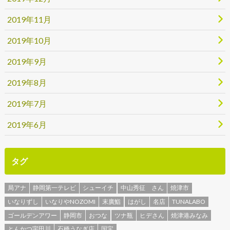
2019年11月
2019年10月
2019年9月
2019年8月
2019年7月
2019年6月
タグ
局アナ
静岡第一テレビ
シューイチ
中山秀征 さん
焼津市
いなりずし
いなりやNOZOMI
末廣鮨
はがし
名店
TUNALABO
ゴールデンアワー
静岡市
おつな
ツナ瓶
ヒデさん
焼津港みなみ
とんかつ宇田川
石橋うなぎ店
国宝